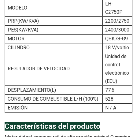
LH-
MODELO
C2750P
PRP(KW/KVA)
2200/2750
PES(KW/KVA)
2400/3000
MOTOR
QSK78-G9
CILINDRO
18 V/voltio
Unidad de
control
REGULADOR DE VELOCIDAD
electrónico
(ECU)
DESPLAZAMIENTO(L)
77.6
CONSUMO DE COMBUSTIBLE L/H (100%)
528
EMISIÓN
N / A
Características del producto