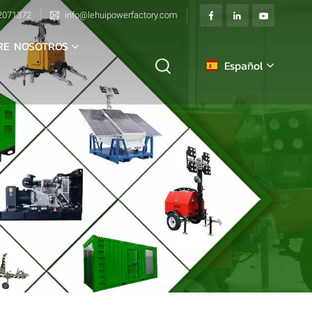
2071372
info@lehuipowerfactory.com
RE NOSOTROS
Español
English
français
Deutsch
italiano
русский
español