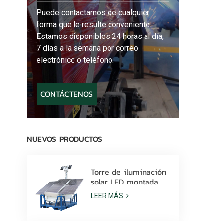
Puede contactarnos de cualquier
forma que le resulte conveniente.
Estamos disponibles 24 horas al día,
7 días a la semana por correo
electrónico o teléfono.
CONTÁCTENOS
NUEVOS PRODUCTOS
Torre de iluminación
solar LED montada
sobre patines con
LEER MÁS
lámparas LED de 400
W y batería de litio a