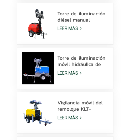
la venta
Torre de iluminación
diésel manual
compacta y
LEER MÁS
económica con 4
lámparas de
halogenuros metálicos
de 1000 W.
Torre de iluminación
móvil hidráulica de
elevación manual de
LEER MÁS
9 m de altura con
LED de halogenuros
metálicos.
Vigilancia móvil del
remolque KLT-
10000V de la torre
LEER MÁS
de luz del mástil de
10 m