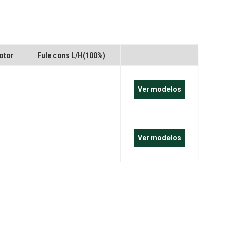
português
العربية
Melayu
otor
Fule cons L/H(100%)
Indonesia
Ver modelos
Ver modelos