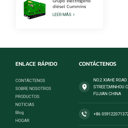
Grupo electrógeno
diésel Cummins
6ZTAA13-G2 de 425
LEER MÁS
kVA para aplicaciones
en climas
polvorientos.
ENLACE RÁPIDO
CONTÁCTENOS
NO.2 XIAHE ROA
CONTÁCTENOS
STREET,MINHOU 
SOBRE NOSOTROS
FUJIAN CHINA
PRODUCTOS
NOTICIAS
Blog
+86 05912207137
HOGAR