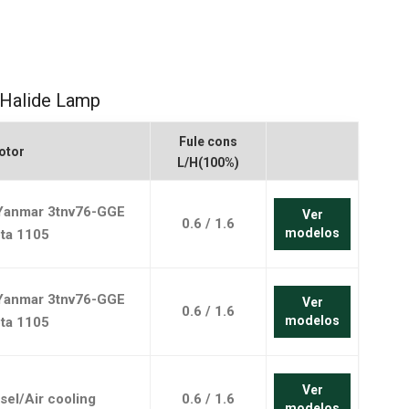
português
العربية
Melayu
 Halide Lamp
Indonesia
Fule cons
otor
L/H(100%)
/Yanmar 3tnv76-GGE
Ver
0.6 / 1.6
modelos
ta 1105
/Yanmar 3tnv76-GGE
Ver
0.6 / 1.6
modelos
ta 1105
Ver
el/Air cooling
0.6 / 1.6
modelos