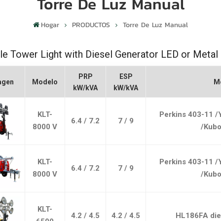
Torre De Luz Manual
Hogar
PRODUCTOS
Torre De Luz Manual
le Tower Light with Diesel Generator
LED or Metal
PRP
ESP
agen
Modelo
M
kW/kVA
kW/kVA
KLT-
Perkins 403-11 
6.4 / 7.2
7 / 9
8000 V
/Kubo
KLT-
Perkins 403-11 
6.4 / 7.2
7 / 9
8000 V
/Kubo
KLT-
4.2 / 4.5
4.2 / 4.5
HL186FA dies