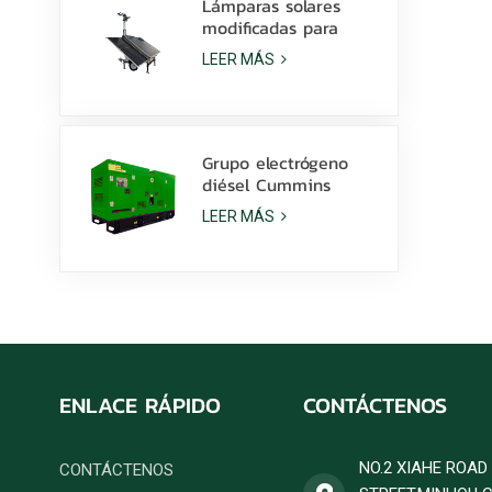
Lámparas solares
modificadas para
requisitos
LEER MÁS
particulares batería
de litio de la torre de
luz 600W LED con la
resbalón
Grupo electrógeno
diésel Cummins
6ZTAA13-G2 de 425
LEER MÁS
kVA para aplicaciones
en climas
polvorientos.
ENLACE RÁPIDO
CONTÁCTENOS
NO.2 XIAHE ROA
CONTÁCTENOS