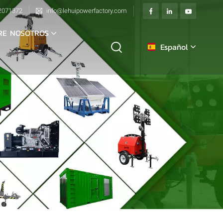
2071372
info@lehuipowerfactory.com
RE NOSOTROS
Español
English
français
Deutsch
italiano
русский
español