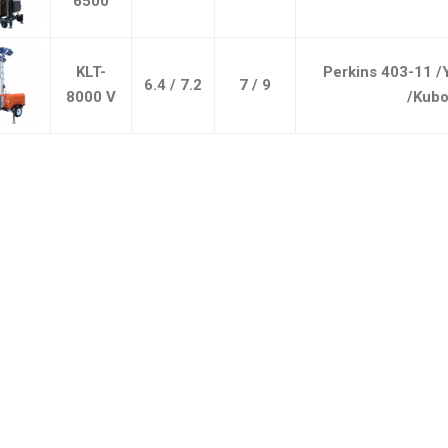
6500
KLT-
Perkins 403-11 
6.4 / 7.2
7 / 9
8000 V
/Kubo