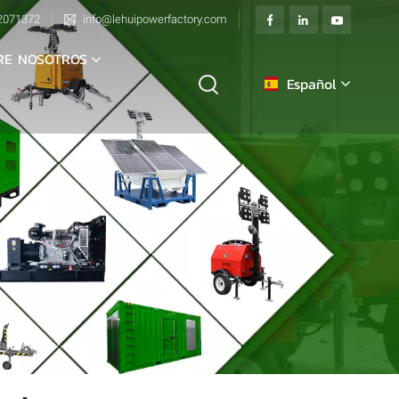
2071372
info@lehuipowerfactory.com
RE NOSOTROS
Español
English
français
Deutsch
italiano
русский
español