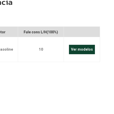
ncia
português
العربية
Melayu
tor
Fule cons L/H(100%)
Indonesia
asoline
10
Ver modelos