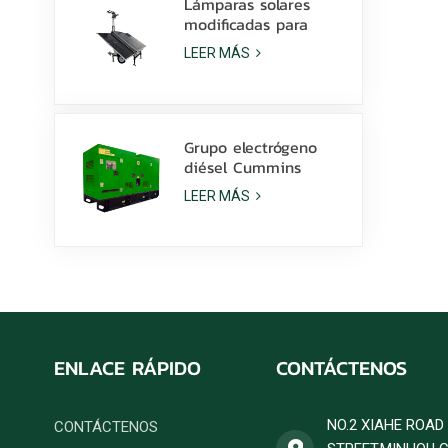
Lámparas solares
modificadas para
requisitos
LEER MÁS
particulares batería
de litio de la torre de
luz 600W LED con la
resbalón
Grupo electrógeno
diésel Cummins
6ZTAA13-G2 de 425
LEER MÁS
kVA para aplicaciones
en climas
polvorientos.
ENLACE RÁPIDO
CONTÁCTENOS
NO.2 XIAHE ROA
CONTÁCTENOS