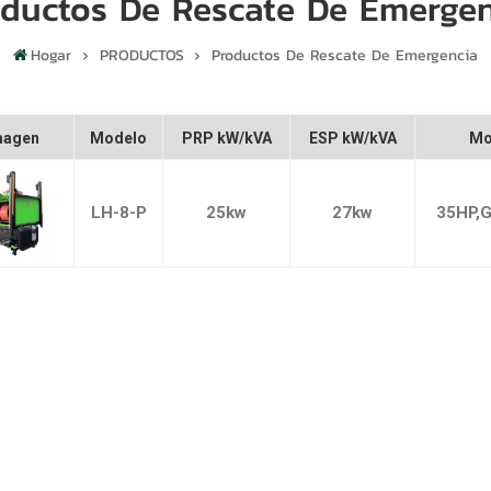
ductos De Rescate De Emerge
Hogar
PRODUCTOS
Productos De Rescate De Emergencia
magen
Modelo
PRP kW/kVA
ESP kW/kVA
Mo
LH-8-P
25kw
27kw
35HP,G