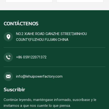
para situaciones de
confiable, se acepta un
suministro de energía
orden del generador diesel
continua con alta carga, con
establecido.
una potencia estable y alta
CONTÁCTENOS
eficiencia de combustible.
Se acepta un pedido de
generador diésel.
NO.2 XIAHE ROAD GANZHE STREET,MINHOU
COUNTY,FUZHOU FUJIAN CHINA
+86 059122071372
info@lehuipowerfactory.com
Suscribir
Continúe leyendo, manténgase informado, suscríbase y le
invitamos a que nos cuente lo que piensa.