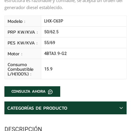
estructura es razonable y confiable, se acepta un orden del
generador diesel establecido.
Modelo :
LHX-C63P
PRP KW/kVA :
50/62.5
PES KW/kVA :
55/69
Motor :
4BTA3.9-G2
Consumo
Combustible
15.9
L/H(100%) :
CONSULTA AHORA
CATEGORÍAS DE PRODUCTO
DESCRIPCIÓN