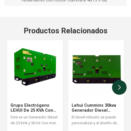
rendimiento con motor Cummins 4BT3.9-G2
Productos Relacionados
Grupo Electrógeno
Lehui Cummins 30kva
LEHUI De 25 KVA Con
Generador Diesel
Arranque Automático Y
Industrial Conjunto De
Este es un Generador diésel
El dosel robusto se puede
Monitoreo Remoto
60Hz
de 25 kVA y 50 Hz Con motor
personalizar y el diseño de
Cummins 4B3.9-G1. Ideal
la estructura es razonable y