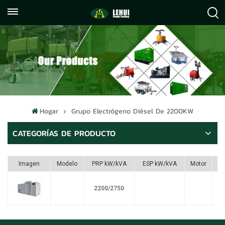
+86
info@lehuipowerfactory.com
059122071372
Hogar
Grupo Electrógeno Diésel De 2200KW
CATEGORÍAS DE PRODUCTO
Imagen
Modelo
PRP kW/kVA
ESP kW/kVA
Motor
2200/2750