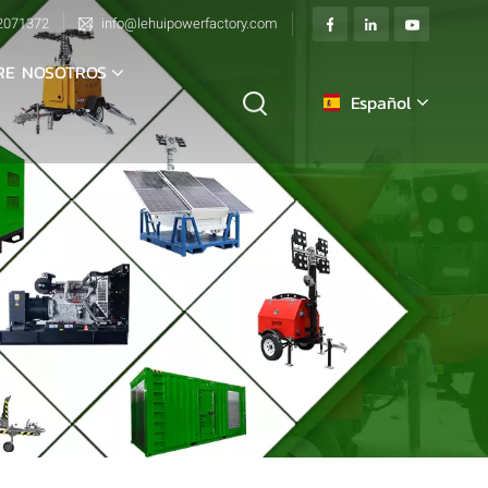
2071372
info@lehuipowerfactory.com
RE NOSOTROS
Español
English
français
Deutsch
italiano
русский
español