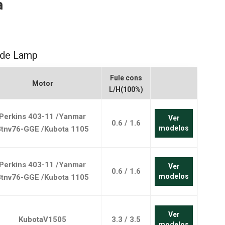
a
português
العربية
Melayu
ide Lamp
Indonesia
Fule cons
Motor
L/H(100%)
Perkins 403-11 /Yanmar
Ver
0.6 / 1.6
modelos
3tnv76-GGE /Kubota 1105
Perkins 403-11 /Yanmar
Ver
0.6 / 1.6
modelos
3tnv76-GGE /Kubota 1105
Ver
KubotaV1505
3.3 / 3.5
modelos