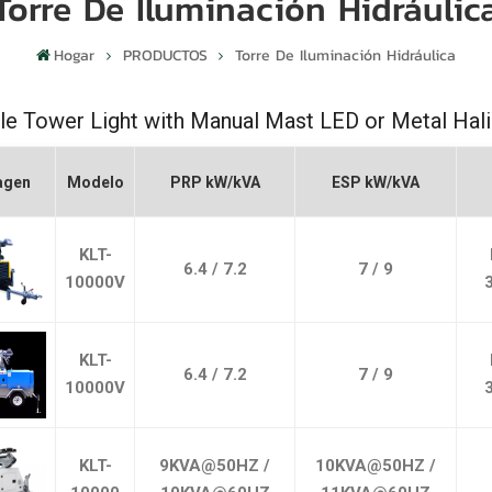
Torre De Iluminación Hidráulic
Hogar
PRODUCTOS
Torre De Iluminación Hidráulica
le Tower Light with Manual Mast
LED or Metal Hal
agen
Modelo
PRP kW/kVA
ESP kW/kVA
KLT-
6.4 / 7.2
7 / 9
10000V
KLT-
6.4 / 7.2
7 / 9
10000V
KLT-
9KVA@50HZ /
10KVA@50HZ /