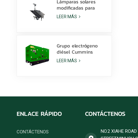
Lámparas solares
modificadas para
requisitos
LEER MÁS
particulares batería
de litio de la torre de
luz 600W LED con la
resbalón
Grupo electrógeno
diésel Cummins
6ZTAA13-G2 de 425
LEER MÁS
kVA para aplicaciones
en climas
polvorientos.
ENLACE RÁPIDO
CONTÁCTENOS
NO.2 XIAHE ROA
CONTÁCTENOS