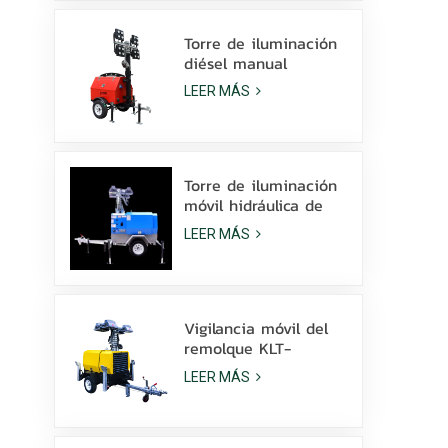
la venta
Torre de iluminación
diésel manual
compacta y
LEER MÁS
económica con 4
lámparas de
halogenuros metálicos
de 1000 W.
Torre de iluminación
móvil hidráulica de
elevación manual de
LEER MÁS
9 m de altura con
LED de halogenuros
metálicos.
Vigilancia móvil del
remolque KLT-
10000V de la torre
LEER MÁS
de luz del mástil de
10 m