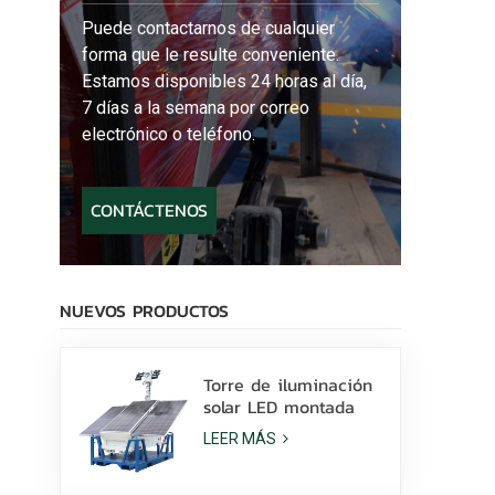
Puede contactarnos de cualquier
forma que le resulte conveniente.
Estamos disponibles 24 horas al día,
7 días a la semana por correo
electrónico o teléfono.
CONTÁCTENOS
NUEVOS PRODUCTOS
Torre de iluminación
solar LED montada
sobre patines con
LEER MÁS
lámparas LED de 400
W y batería de litio a