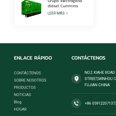
Grupo electrógeno
diésel Cummins
6ZTAA13-G2 de 425
LEER MÁS
kVA para aplicaciones
en climas
polvorientos.
ENLACE RÁPIDO
CONTÁCTENOS
NO.2 XIAHE ROA
CONTÁCTENOS
STREET,MINHOU 
SOBRE NOSOTROS
FUJIAN CHINA
PRODUCTOS
NOTICIAS
Blog
+86 05912207137
HOGAR