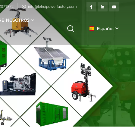
2071372
info@lehuipowerfactory.com
RE NOSOTROS
Español
English
français
Deutsch
italiano
русский
español