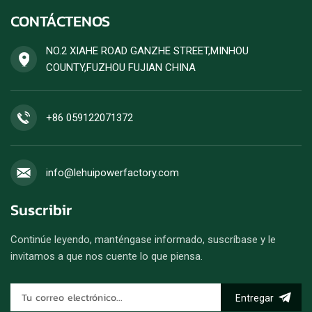
una potencia estable y alta
CONTÁCTENOS
eficiencia de combustible.
Se acepta un pedido de
generador diésel.
NO.2 XIAHE ROAD GANZHE STREET,MINHOU
COUNTY,FUZHOU FUJIAN CHINA
+86 059122071372
info@lehuipowerfactory.com
Suscribir
Continúe leyendo, manténgase informado, suscríbase y le
invitamos a que nos cuente lo que piensa.
Entregar