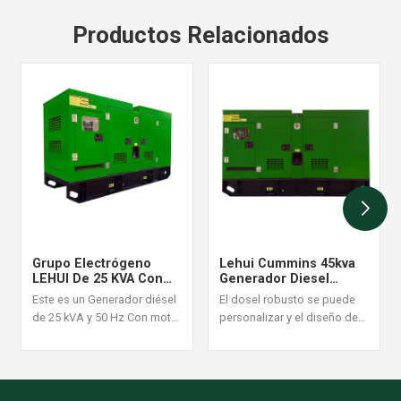
Productos Relacionados
Grupo Electrógeno
Lehui Cummins 45kva
LEHUI De 25 KVA Con
Generador Diesel
Arranque Automático Y
Industrial Juego De
Este es un Generador diésel
El dosel robusto se puede
Monitoreo Remoto
60Hz
de 25 kVA y 50 Hz Con motor
personalizar y el diseño de
Cummins 4B3.9-G1. Ideal
la estructura es razonable y
para situaciones de
confiable, se acepta un
suministro de energía
orden del generador diesel
continua con alta carga, con
establecido.