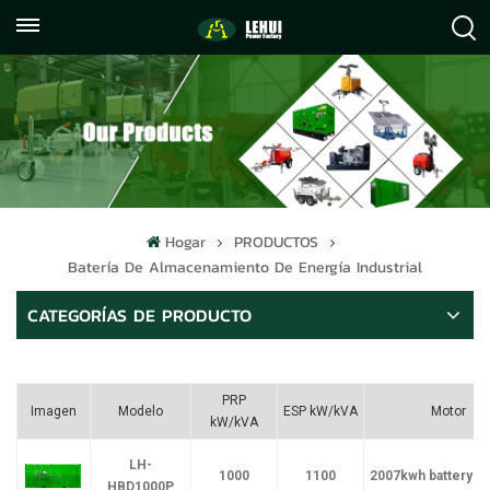
+86
info@lehuipowerfactory.com
059122071372
Hogar
PRODUCTOS
Batería De Almacenamiento De Energía Industrial
CATEGORÍAS DE PRODUCTO
PRP
Imagen
Modelo
ESP kW/kVA
Motor
kW/kVA
LH-
1000
1100
2007kwh battery ca
HBD1000P