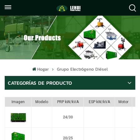
+86
info@lehuipowerfactory.com
059122071372
Hogar
Grupo Electrógeno Diésel
CATEGORÍAS DE PRODUCTO
Imagen
Modelo
PRP kW/kVA
ESP kW/kVA
Motor
24/30
20/25