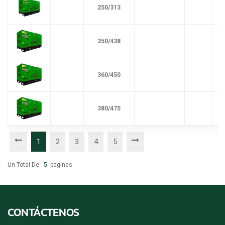
250/313
350/438
360/450
380/475
1
2
3
4
5
Un Total De
5
Paginas
CONTÁCTENOS