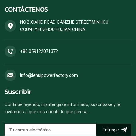
una potencia estable y alta
CONTÁCTENOS
eficiencia de combustible.
Se acepta un pedido de
generador diésel.
NO.2 XIAHE ROAD GANZHE STREET,MINHOU
COUNTY,FUZHOU FUJIAN CHINA
+86 059122071372
info@lehuipowerfactory.com
Suscribir
Continúe leyendo, manténgase informado, suscríbase y le
invitamos a que nos cuente lo que piensa.
Entregar