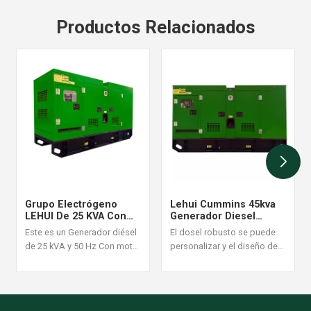
Productos Relacionados
Grupo Electrógeno
Lehui Cummins 45kva
LEHUI De 25 KVA Con
Generador Diesel
Arranque Automático Y
Industrial Juego De
Este es un Generador diésel
El dosel robusto se puede
Monitoreo Remoto
60Hz
de 25 kVA y 50 Hz Con motor
personalizar y el diseño de
Cummins 4B3.9-G1. Ideal
la estructura es razonable y
para situaciones de
confiable, se acepta un
suministro de energía
orden del generador diesel
continua con alta carga, con
establecido.