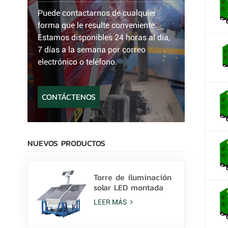
Puede contactarnos de cualquier
forma que le resulte conveniente.
Estamos disponibles 24 horas al día,
7 días a la semana por correo
electrónico o teléfono.
CONTÁCTENOS
NUEVOS PRODUCTOS
Torre de iluminación
solar LED montada
sobre patines con
LEER MÁS
lámparas LED de 400
W y batería de litio a