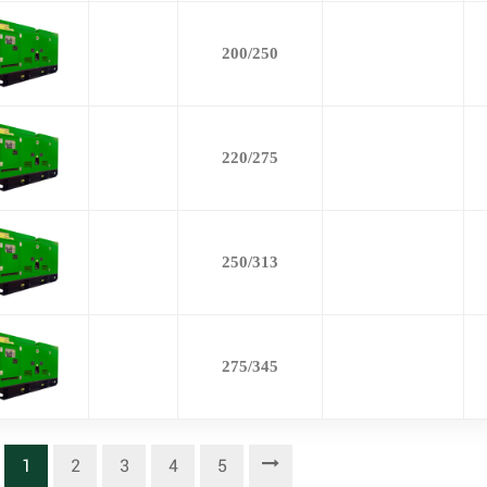
200/250
220/275
250/313
275/345
1
2
3
4
5