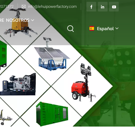
2071372
info@lehuipowerfactory.com
RE NOSOTROS
Español
English
français
Deutsch
italiano
русский
español