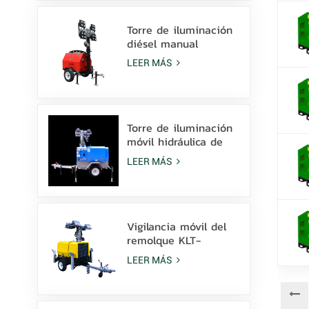
la venta
Torre de iluminación
diésel manual
compacta y
LEER MÁS
económica con 4
lámparas de
halogenuros metálicos
de 1000 W.
Torre de iluminación
móvil hidráulica de
elevación manual de
LEER MÁS
9 m de altura con
LED de halogenuros
metálicos.
Vigilancia móvil del
remolque KLT-
10000V de la torre
LEER MÁS
de luz del mástil de
10 m