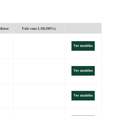
português
العربية
Melayu
Motor
Fule cons L/H(100%)
Indonesia
Ver modelos
Ver modelos
Ver modelos