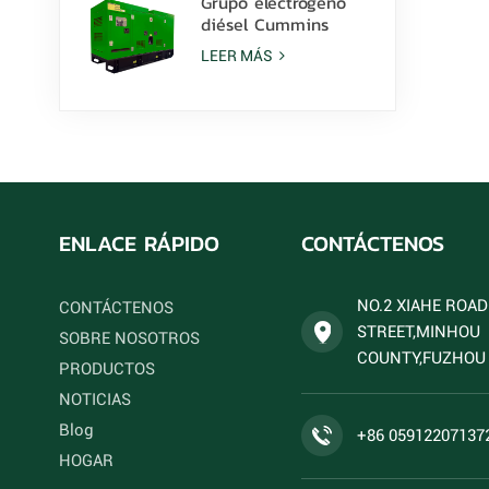
Grupo electrógeno
diésel Cummins
6ZTAA13-G2 de 425
LEER MÁS
kVA para aplicaciones
en climas
polvorientos.
ENLACE RÁPIDO
CONTÁCTENOS
NO.2 XIAHE ROA
CONTÁCTENOS
STREET,MINHOU
SOBRE NOSOTROS
COUNTY,FUZHOU 
PRODUCTOS
NOTICIAS
Blog
+86 05912207137
HOGAR