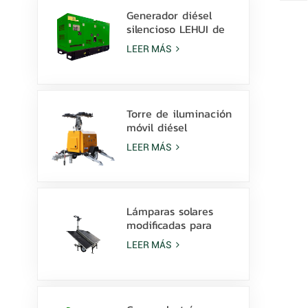
Generador diésel
silencioso LEHUI de
80 kVA con motor
LEER MÁS
Cummins 4Bta3.9-G11
para minería.
Torre de iluminación
móvil diésel
hidráulica de 9 m con
LEER MÁS
lámparas LED de 350
W y haluro metálico
de 1000 W
Lámparas solares
modificadas para
requisitos
LEER MÁS
particulares batería
de litio de la torre de
luz 600W LED con la
resbalón