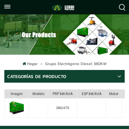
+86
info@lehuipowerfactory.com
059122071372
Hogar
Grupo Electrógeno Diesel 380KW
CATEGORÍAS DE PRODUCTO
Imagen
Modelo
PRP kW/kVA
ESP kW/kVA
Motor
380/475