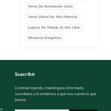
Torres De Iluminación Lehui
Torres Diésel De Alta Potencia
Lugares De Trabajo Al Aire Libre
Eficiencia Energética
Suscribir
Continúe leyendo, manténgase informado,
suscríbase y le invitamos a que nos cuente lo que
piensa.
or