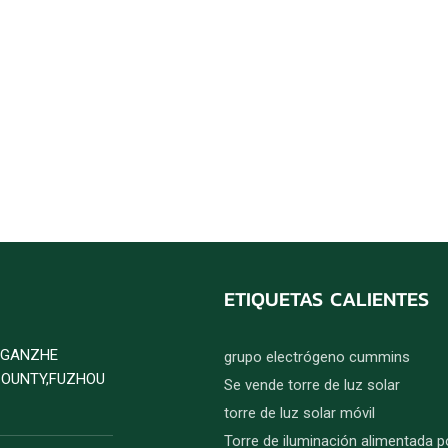
ETIQUETAS CALIENTES
D GANZHE
grupo electrógeno cummins
COUNTY,FUZHOU
Se vende torre de luz solar
torre de luz solar móvil
Torre de iluminación alimentada p