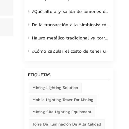
¿Qué altura y salida de lúmenes debería elegir para una torre de iluminación móvil?
De la transacción a la simbiosis: cómo cultivar y fortalecer el vínculo con el cliente
Haluro metálico tradicional vs. torre de iluminación móvil LED
¿Cómo calcular el costo de tener una torre de iluminación móvil?
ETIQUETAS
Mining Lighting Solution
Mobile Lighting Tower For Mining
Mining Site Lighting Equipment
Torre De Iluminación De Alta Calidad