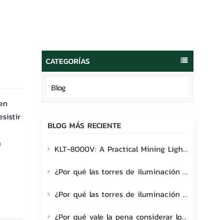
português
العربية
Melayu
CATEGORÍAS
Indonesia
Blog
en
sistir
BLOG MÁS RECIENTE
a
KLT-8000V: A Practical Mining Lighting Solution Built for Real-World Site Challenges
¿Por qué las torres de iluminación móviles Lehui son la opción ideal para entornos industriales?
¿Por qué las torres de iluminación móviles están transformando los lugares de trabajo modernos al aire libre?
¿Por qué vale la pena considerar los generadores de torres de iluminación móviles?