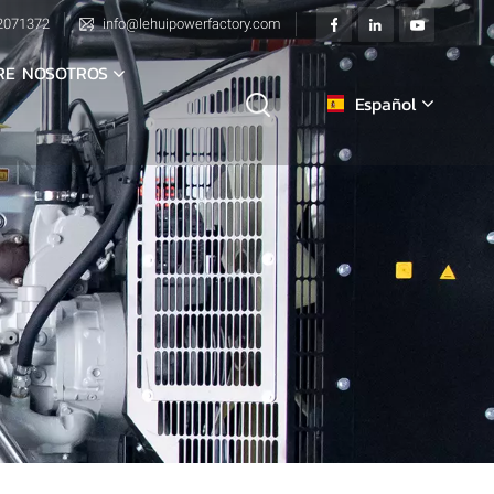
2071372
info@lehuipowerfactory.com
RE NOSOTROS
Español
English
français
Deutsch
italiano
русский
español