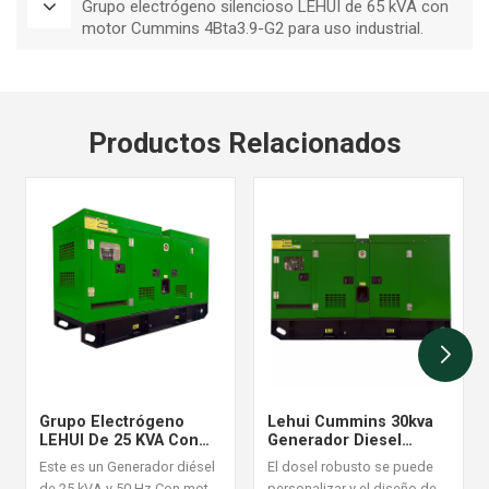
Grupo electrógeno silencioso LEHUI de 65 kVA con
motor Cummins 4Bta3.9-G2 para uso industrial.
Productos Relacionados
Grupo Electrógeno
Lehui Cummins 30kva
LEHUI De 25 KVA Con
Generador Diesel
Arranque Automático Y
Industrial Conjunto De
Este es un Generador diésel
El dosel robusto se puede
Monitoreo Remoto
60Hz
de 25 kVA y 50 Hz Con motor
personalizar y el diseño de