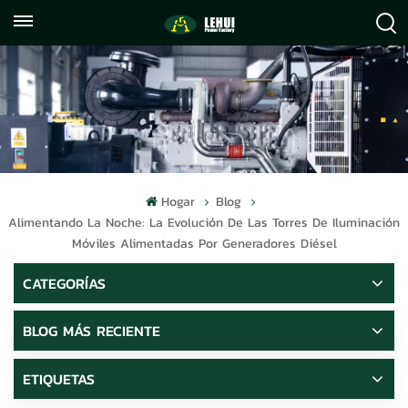
+86
info@lehuipowerfactory.com
059122071372
Hogar
Blog
Alimentando La Noche: La Evolución De Las Torres De Iluminación
Móviles Alimentadas Por Generadores Diésel
CATEGORÍAS
BLOG MÁS RECIENTE
ETIQUETAS