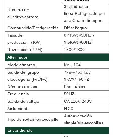
3 cilindros en
Número de
línea,Refrigerado por
cilindros/carrera
aire,Cuatro tiempos
Combustible/Refrigeración
Diésel/agua
Tasa de
8.4KW@50HZ
/
producción
（
KW
）
9.5KW@60HZ
Revolución (RPM)
1500/1800
Alternador
Modelo/marca
KAL-164
Salida del grupo
7kav@50HZ
/
electrógeno (kva/kw)
9KVA@60HZ
Número de fase
Fase única
Frecuencia
50HZ
Salida de voltaje
CA 110V-240V
Aislamiento
H 23
Autoexcitación
Tipo de rodamiento/cepillo
simple/sin escobillas
Encendiendo