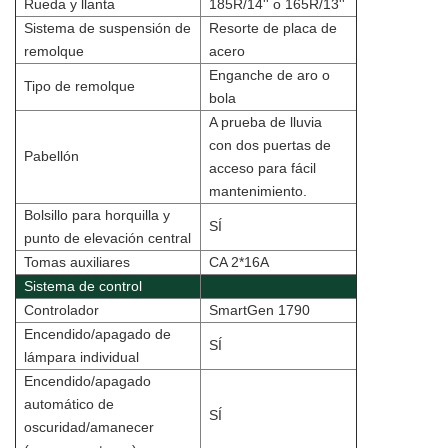
Rueda y llanta
185R/14'' o 165R/13''
Sistema de suspensión de
Resorte de placa de
remolque
acero
Enganche de aro o
Tipo de remolque
bola
A prueba de lluvia
con dos puertas de
Pabellón
acceso para fácil
mantenimiento.
Bolsillo para horquilla y
SÍ
punto de elevación central
Tomas auxiliares
CA 2*16A
Sistema de control
Controlador
SmartGen 1790
Encendido/apagado de
SÍ
lámpara individual
Encendido/apagado
automático de
SÍ
oscuridad/amanecer