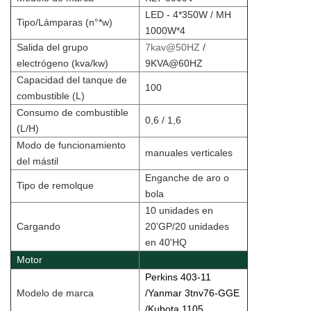
LED - 4*350W / MH
Tipo/Lámparas (n°*w)
1000W*4
Salida del grupo
7kav@50HZ
/
electrógeno (kva/kw)
9KVA@60HZ
Capacidad del tanque de
100
combustible (L)
Consumo de combustible
0,6 / 1,6
(L/H)
Modo de funcionamiento
manuales verticales
del mástil
Enganche de aro o
Tipo de remolque
bola
10 unidades en
Cargando
20'GP/20 unidades
en 40'HQ
Motor
Perkins 403-11
Modelo de marca
/Yanmar 3tnv76-GGE
/Kubota 1105