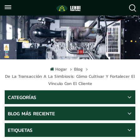
+86
info@lehuipowerfactory.com
059122071372
Hogar
Blog
De La Transacción A La Simbiosis: Cómo Cultivar Y Fortalecer El
Vínculo Con El Cliente
CATEGORÍAS
BLOG MÁS RECIENTE
ETIQUETAS