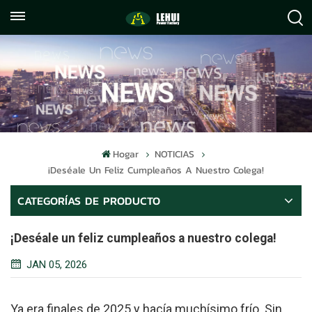
+86
info@lehuipowerfactory.com
059122071372
Hogar
NOTICIAS
¡Deséale Un Feliz Cumpleaños A Nuestro Colega!
CATEGORÍAS DE PRODUCTO
¡Deséale un feliz cumpleaños a nuestro colega!
JAN 05, 2026
Ya era finales de 2025 y hacía muchísimo frío. Sin