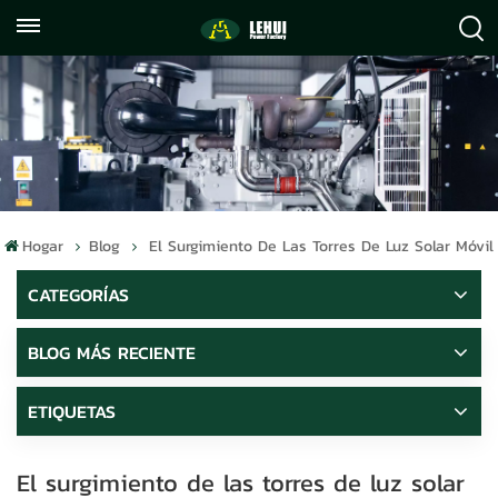
+86
info@lehuipowerfactory.com
059122071372
Hogar
Blog
El Surgimiento De Las Torres De Luz Solar Móvil
CATEGORÍAS
BLOG MÁS RECIENTE
ETIQUETAS
El surgimiento de las torres de luz solar