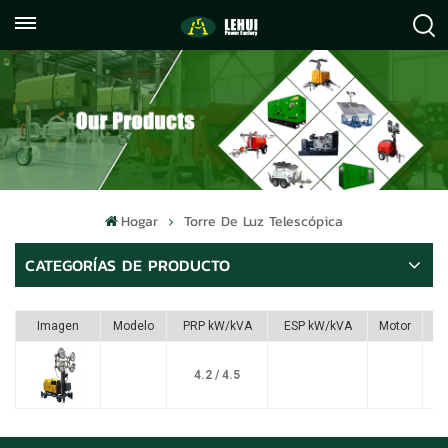
+86
info@lehuipowerfactory.com
059122071372
Hogar
Torre De Luz Telescópica
CATEGORÍAS DE PRODUCTO
Imagen
Modelo
PRP kW/kVA
ESP kW/kVA
Motor
4.2 / 4.5