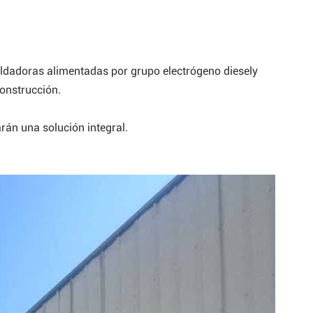
português
العربية
Melayu
soldadoras alimentadas por
grupo electrógeno diesel
y
onstrucción.
Indonesia
rán una solución integral.