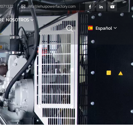
2071372
info@lehuipowerfactory.com
RE NOSOTROS
Español
English
français
Deutsch
italiano
русский
español