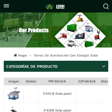
+86
info@lehuipowerfactory.com
059122071372
Hogar
Torres De Iluminación Con Energía Solar
CATEGORÍAS DE PRODUCTO
Imagen
Modelo
PRP kW/kVA
ESP kW/kVA
Motor
3*435 W Solar panel
3*435W Solar panel