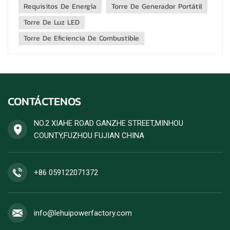
equipo p...
Requisitos De Energía
Torre De Generador Portátil
Torre De Luz LED
Torre De Eficiencia De Combustible
CONTÁCTENOS
NO.2 XIAHE ROAD GANZHE STREET,MINHOU
COUNTY,FUZHOU FUJIAN CHINA
+86 059122071372
info@lehuipowerfactory.com