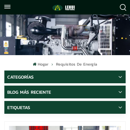
+86
info@lehuipowerfactory.com
059122071372
Hogar
Requisitos De Energía
CATEGORÍAS
BLOG MÁS RECIENTE
ETIQUETAS