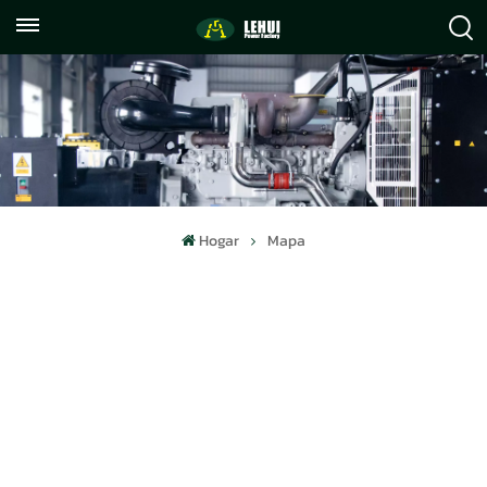
+86
info@lehuipowerfactory.com
059122071372
Hogar
Mapa