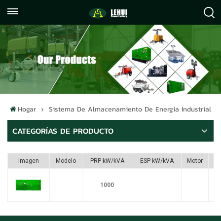
+86
info@lehuipowerfactory.com
059122071372
Hogar
Sistema De Almacenamiento De Energía Industrial
CATEGORÍAS DE PRODUCTO
Imagen
Modelo
PRP kW/kVA
ESP kW/kVA
Motor
1000