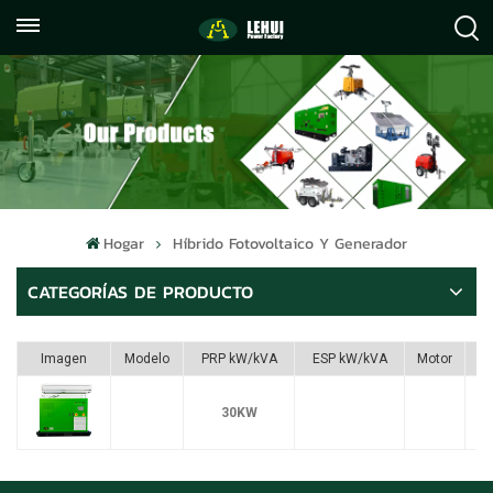
+86
info@lehuipowerfactory.com
059122071372
Hogar
Híbrido Fotovoltaico Y Generador
CATEGORÍAS DE PRODUCTO
Imagen
Modelo
PRP kW/kVA
ESP kW/kVA
Motor
30KW