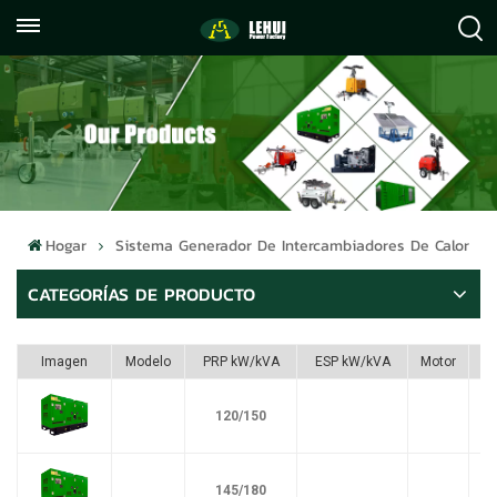
+86
info@lehuipowerfactory.com
059122071372
Hogar
Sistema Generador De Intercambiadores De Calor
CATEGORÍAS DE PRODUCTO
Imagen
Modelo
PRP kW/kVA
ESP kW/kVA
Motor
120/150
145/180