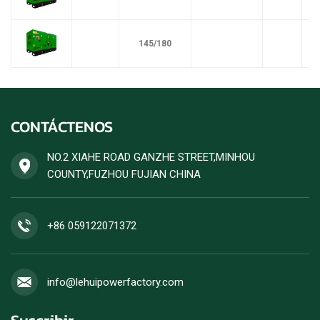
145/180
CONTÁCTENOS
NO.2 XIAHE ROAD GANZHE STREET,MINHOU
COUNTY,FUZHOU FUJIAN CHINA
+86 059122071372
info@lehuipowerfactory.com