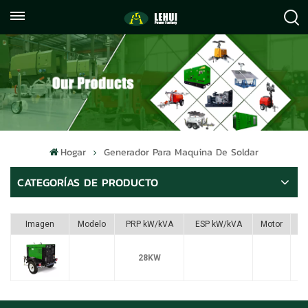
+86
info@lehuipowerfactory.com
059122071372
Hogar
Generador Para Maquina De Soldar
CATEGORÍAS DE PRODUCTO
Imagen
Modelo
PRP kW/kVA
ESP kW/kVA
Motor
28KW