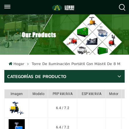
+86
info@lehuipowerfactory.com
059122071372
Hogar
Torre De Iluminación Portátil Con Mástil De 8 M
CATEGORÍAS DE PRODUCTO
Imagen
Modelo
PRP kW/kVA
ESP kW/kVA
Motor
6.4 / 7.2
6.4 / 7.2