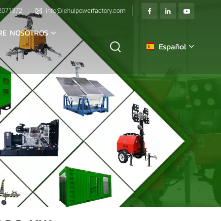
2071372
info@lehuipowerfactory.com
RE NOSOTROS
Español
English
français
Deutsch
italiano
русский
español