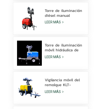
la venta
Torre de iluminación
diésel manual
compacta y
LEER MÁS
económica con 4
lámparas de
halogenuros metálicos
de 1000 W.
Torre de iluminación
móvil hidráulica de
elevación manual de
LEER MÁS
9 m de altura con
LED de halogenuros
metálicos.
Vigilancia móvil del
remolque KLT-
10000V de la torre
LEER MÁS
de luz del mástil de
10 m