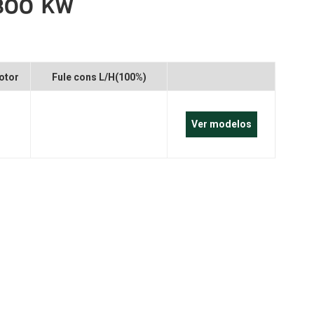
 800 KW
português
العربية
Melayu
otor
Fule cons L/H(100%)
Indonesia
Ver modelos