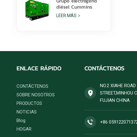
Grupo electrógeno
diésel Cummins
6ZTAA13-G2 de 425
LEER MÁS
kVA para aplicaciones
en climas
polvorientos.
ENLACE RÁPIDO
CONTÁCTENOS
NO.2 XIAHE ROA
CONTÁCTENOS
STREET,MINHOU 
SOBRE NOSOTROS
FUJIAN CHINA
PRODUCTOS
NOTICIAS
Blog
+86 05912207137
HOGAR