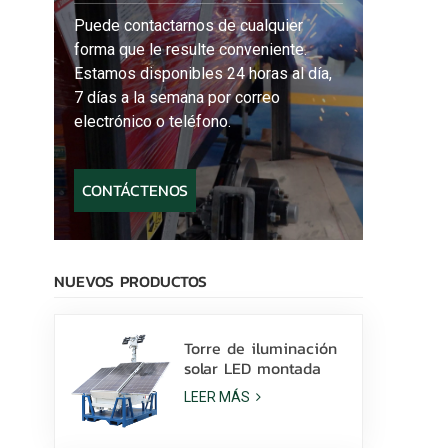
Puede contactarnos de cualquier
forma que le resulte conveniente.
Estamos disponibles 24 horas al día,
7 días a la semana por correo
electrónico o teléfono.
CONTÁCTENOS
NUEVOS PRODUCTOS
Torre de iluminación
solar LED montada
sobre patines con
LEER MÁS
lámparas LED de 400
W y batería de litio a