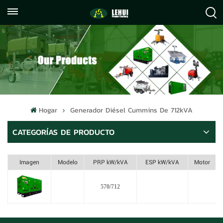
+86
info@lehuipowerfactory.com
059122071372
Hogar
Generador Diésel Cummins De 712kVA
CATEGORÍAS DE PRODUCTO
Imagen
Modelo
PRP kW/kVA
ESP kW/kVA
Motor
570/712