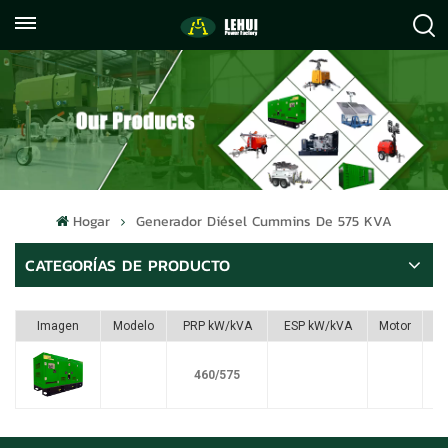
+86
info@lehuipowerfactory.com
059122071372
Hogar
Generador Diésel Cummins De 575 KVA
CATEGORÍAS DE PRODUCTO
Imagen
Modelo
PRP kW/kVA
ESP kW/kVA
Motor
460/575