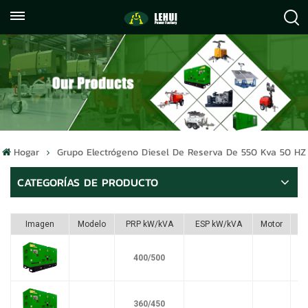
+86
info@lehuipowerfactory.com
059122071372
Hogar
Grupo Electrógeno Diesel De Reserva De 550 Kva 50 HZ
CATEGORÍAS DE PRODUCTO
Imagen
Modelo
PRP kW/kVA
ESP kW/kVA
Motor
400/500
360/450