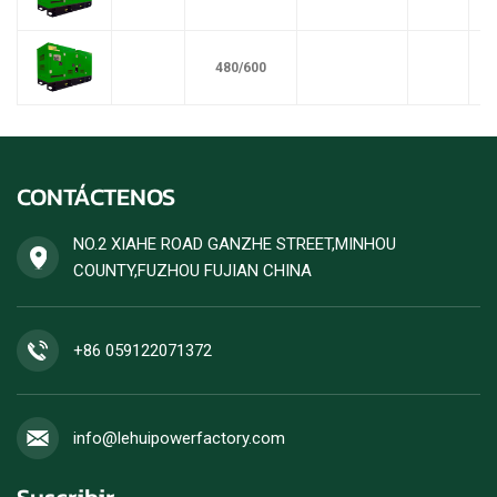
480/600
CONTÁCTENOS
NO.2 XIAHE ROAD GANZHE STREET,MINHOU
COUNTY,FUZHOU FUJIAN CHINA
+86 059122071372
info@lehuipowerfactory.com