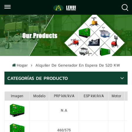
+86
info@lehuipowerfactory.com
059122071372
Hogar
Alquiler De Generador En Espera De 520 KW
CATEGORÍAS DE PRODUCTO
Imagen
Modelo
PRP kW/kVA
ESP kW/kVA
Motor
N.A
460/575