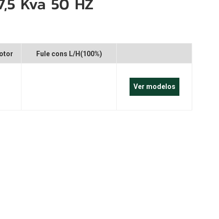
7,5 Kva 50 HZ
português
العربية
Z
Melayu
otor
Fule cons L/H(100%)
Indonesia
Ver modelos