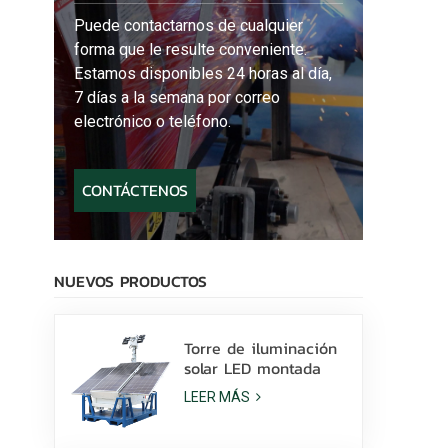
Puede contactarnos de cualquier
forma que le resulte conveniente.
Estamos disponibles 24 horas al día,
7 días a la semana por correo
electrónico o teléfono.
CONTÁCTENOS
NUEVOS PRODUCTOS
Torre de iluminación
solar LED montada
sobre patines con
LEER MÁS
lámparas LED de 400
W y batería de litio a