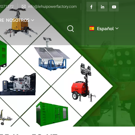
2071372
info@lehuipowerfactory.com
RE NOSOTROS
Español
English
français
Deutsch
italiano
русский
español