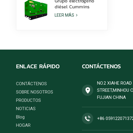
Grupo electrógeno
diésel Cummins
6ZTAA13-G2 de 425
LEER MÁS
kVA para aplicaciones
en climas
polvorientos.
ENLACE RÁPIDO
CONTÁCTENOS
NO.2 XIAHE ROA
CONTÁCTENOS
STREET,MINHOU 
SOBRE NOSOTROS
FUJIAN CHINA
PRODUCTOS
NOTICIAS
Blog
+86 05912207137
HOGAR