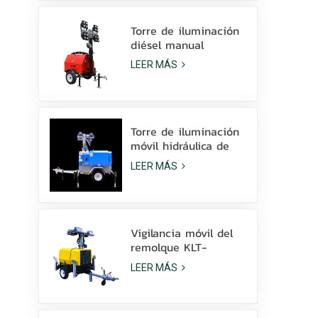
la venta
Torre de iluminación
diésel manual
compacta y
LEER MÁS
económica con 4
lámparas de
halogenuros metálicos
de 1000 W.
Torre de iluminación
móvil hidráulica de
elevación manual de
LEER MÁS
9 m de altura con
LED de halogenuros
metálicos.
Vigilancia móvil del
remolque KLT-
10000V de la torre
LEER MÁS
de luz del mástil de
10 m