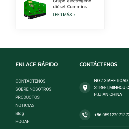
Grupo electrógeno
diésel Cummins
6ZTAA13-G2 de 425
LEER MÁS
kVA para aplicaciones
en climas
polvorientos.
ENLACE RÁPIDO
CONTÁCTENOS
NO.2 XIAHE ROA
CONTÁCTENOS
STREET,MINHOU 
SOBRE NOSOTROS
FUJIAN CHINA
PRODUCTOS
NOTICIAS
Blog
+86 05912207137
HOGAR