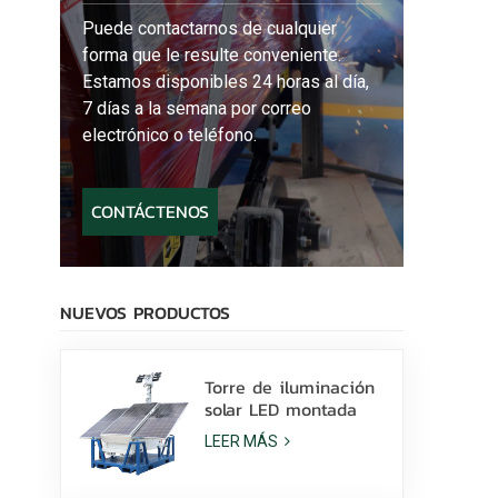
Puede contactarnos de cualquier
forma que le resulte conveniente.
Estamos disponibles 24 horas al día,
7 días a la semana por correo
electrónico o teléfono.
CONTÁCTENOS
NUEVOS PRODUCTOS
Torre de iluminación
solar LED montada
sobre patines con
LEER MÁS
lámparas LED de 400
W y batería de litio a