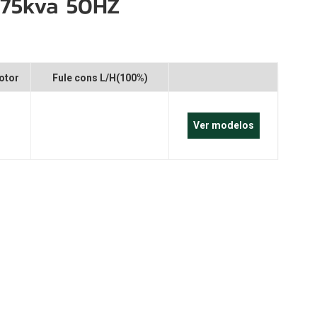
375kva 50HZ
português
العربية
Melayu
otor
Fule cons L/H(100%)
Indonesia
Ver modelos