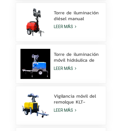
la venta
Torre de iluminación
diésel manual
compacta y
LEER MÁS
económica con 4
lámparas de
halogenuros metálicos
de 1000 W.
Torre de iluminación
móvil hidráulica de
elevación manual de
LEER MÁS
9 m de altura con
LED de halogenuros
metálicos.
Vigilancia móvil del
remolque KLT-
10000V de la torre
LEER MÁS
de luz del mástil de
10 m