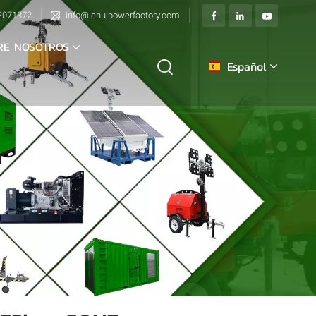
2071372
info@lehuipowerfactory.com
RE NOSOTROS
Español
English
français
Deutsch
italiano
русский
español