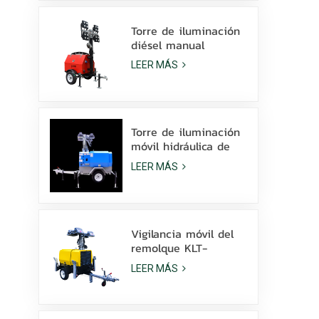
la venta
Torre de iluminación
diésel manual
compacta y
LEER MÁS
económica con 4
lámparas de
halogenuros metálicos
de 1000 W.
Torre de iluminación
móvil hidráulica de
elevación manual de
LEER MÁS
9 m de altura con
LED de halogenuros
metálicos.
Vigilancia móvil del
remolque KLT-
10000V de la torre
LEER MÁS
de luz del mástil de
10 m