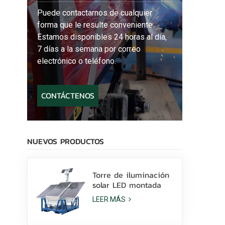
Puede contactarnos de cualquier
forma que le resulte conveniente.
Estamos disponibles 24 horas al día,
7 días a la semana por correo
electrónico o teléfono.
CONTÁCTENOS
NUEVOS PRODUCTOS
Torre de iluminación
solar LED montada
sobre patines con
LEER MÁS
lámparas LED de 400
W y batería de litio a