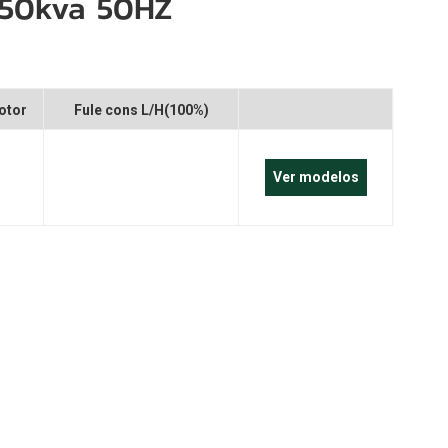
350kva 50HZ
português
العربية
Melayu
otor
Fule cons L/H(100%)
Indonesia
Ver modelos