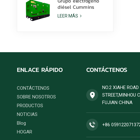
Grupo electrógeno
diésel Cummins
6ZTAA13-G2 de 425
LEER MÁS
kVA para aplicaciones
en climas
polvorientos.
ENLACE RÁPIDO
CONTÁCTENOS
NO.2 XIAHE ROA
CONTÁCTENOS
STREET,MINHOU 
SOBRE NOSOTROS
FUJIAN CHINA
PRODUCTOS
NOTICIAS
Blog
+86 05912207137
HOGAR