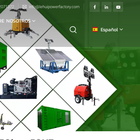
2071372
info@lehuipowerfactory.com
RE NOSOTROS
Español
English
français
Deutsch
italiano
русский
español