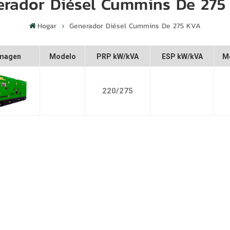
erador Diésel Cummins De 275
Hogar
Generador Diésel Cummins De 275 KVA
magen
Modelo
PRP kW/kVA
ESP kW/kVA
M
220/275