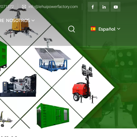
2071372
info@lehuipowerfactory.com
RE NOSOTROS
Español
English
français
Deutsch
italiano
русский
español