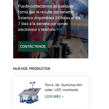
Puede contactarnos de cualquier
forma que le resulte conveniente.
Estamos disponibles 24 horas al día,
7 días a la semana por correo
electrónico o teléfono.
CONTÁCTENOS
NUEVOS PRODUCTOS
Torre de iluminación
solar LED montada
sobre patines con
LEER MÁS
lámparas LED de 400
W y batería de litio a