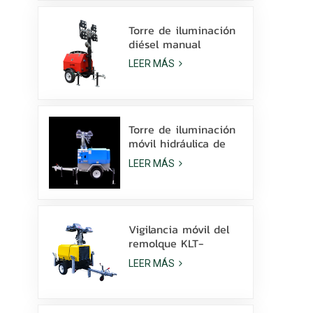
la venta
Torre de iluminación
diésel manual
compacta y
LEER MÁS
económica con 4
lámparas de
halogenuros metálicos
de 1000 W.
Torre de iluminación
móvil hidráulica de
elevación manual de
LEER MÁS
9 m de altura con
LED de halogenuros
metálicos.
Vigilancia móvil del
remolque KLT-
10000V de la torre
LEER MÁS
de luz del mástil de
10 m