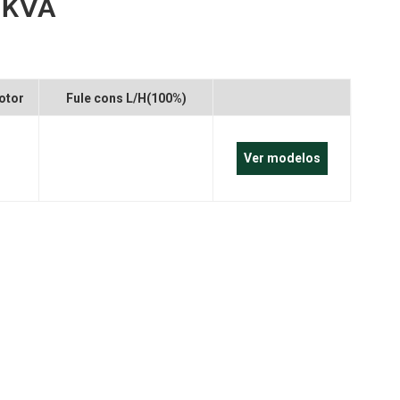
 KVA
português
العربية
Melayu
otor
Fule cons L/H(100%)
Indonesia
Ver modelos