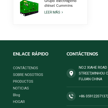
Grupo electrógeno
diésel Cummins
6ZTAA13-G2 de 425
LEER MÁS
kVA para aplicaciones
en climas
polvorientos.
ENLACE RÁPIDO
CONTÁCTENOS
NO.2 XIAHE ROA
CONTÁCTENOS
STREET,MINHOU 
SOBRE NOSOTROS
FUJIAN CHINA
PRODUCTOS
NOTICIAS
Blog
+86 05912207137
HOGAR