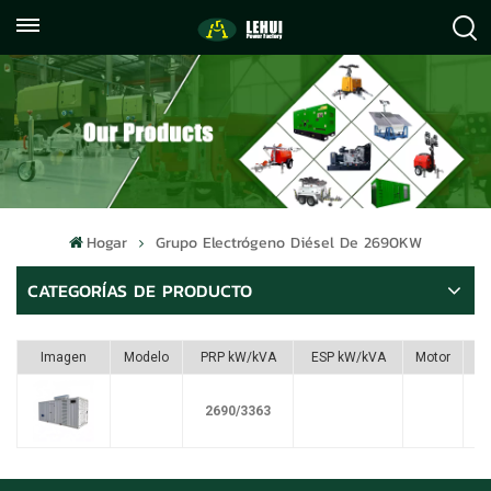
+86
info@lehuipowerfactory.com
059122071372
Hogar
Grupo Electrógeno Diésel De 2690KW
CATEGORÍAS DE PRODUCTO
Imagen
Modelo
PRP kW/kVA
ESP kW/kVA
Motor
2690/3363