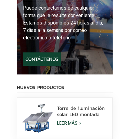
Puede contactarnos de cualquier
forma que le resulte conveniente.
Estamos disponibles 24 horas al día,
7 días a la semana por correo
electrónico o teléfono.
CONTÁCTENOS
NUEVOS PRODUCTOS
Torre de iluminación
solar LED montada
sobre patines con
LEER MÁS
lámparas LED de 400
W y batería de litio a