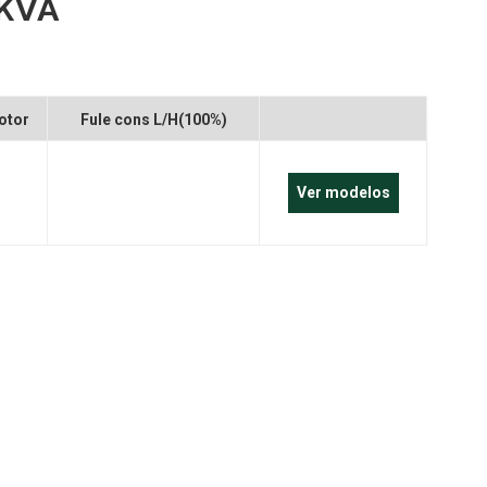
 KVA
português
العربية
Melayu
otor
Fule cons L/H(100%)
Indonesia
Ver modelos