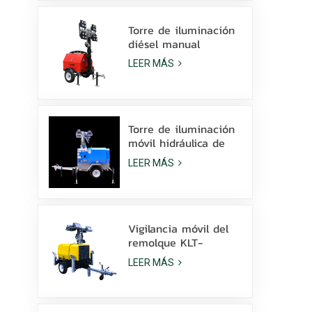
la venta
Torre de iluminación
diésel manual
compacta y
LEER MÁS
económica con 4
lámparas de
halogenuros metálicos
de 1000 W.
Torre de iluminación
móvil hidráulica de
elevación manual de
LEER MÁS
9 m de altura con
LED de halogenuros
metálicos.
Vigilancia móvil del
remolque KLT-
10000V de la torre
LEER MÁS
de luz del mástil de
10 m