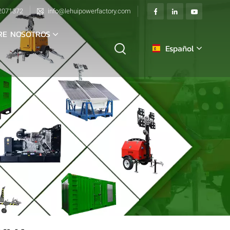
2071372
info@lehuipowerfactory.com
RE NOSOTROS
Español
English
français
Deutsch
italiano
русский
español