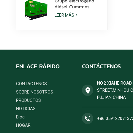
Grupo electrógeno
diésel Cummins
6ZTAA13-G2 de 425
LEER MÁS
kVA para aplicaciones
en climas
polvorientos.
ENLACE RÁPIDO
CONTÁCTENOS
NO.2 XIAHE ROA
CONTÁCTENOS
STREET,MINHOU 
SOBRE NOSOTROS
FUJIAN CHINA
PRODUCTOS
NOTICIAS
Blog
+86 05912207137
HOGAR