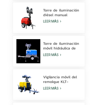
la venta
Torre de iluminación
diésel manual
compacta y
LEER MÁS
económica con 4
lámparas de
halogenuros metálicos
de 1000 W.
Torre de iluminación
móvil hidráulica de
elevación manual de
LEER MÁS
9 m de altura con
LED de halogenuros
metálicos.
Vigilancia móvil del
remolque KLT-
10000V de la torre
LEER MÁS
de luz del mástil de
10 m