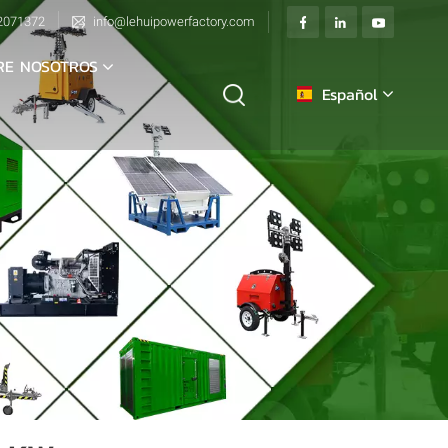
2071372
info@lehuipowerfactory.com
RE NOSOTROS
Español
English
français
Deutsch
italiano
русский
español