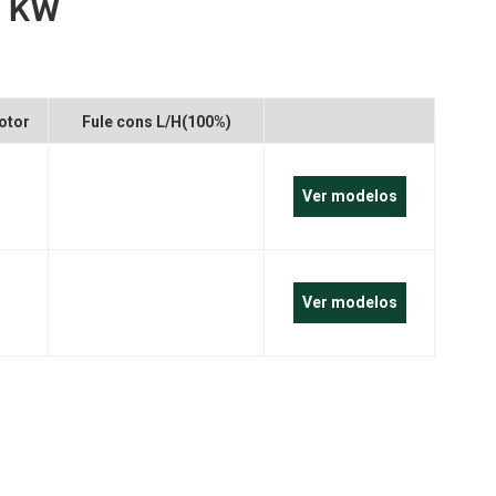
0 KW
português
العربية
Melayu
otor
Fule cons L/H(100%)
Indonesia
Ver modelos
Ver modelos