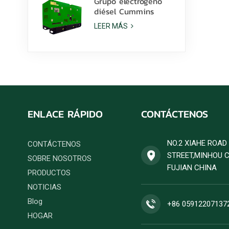
Grupo electrógeno
diésel Cummins
6ZTAA13-G2 de 425
LEER MÁS
kVA para aplicaciones
en climas
polvorientos.
ENLACE RÁPIDO
CONTÁCTENOS
NO.2 XIAHE ROA
CONTÁCTENOS
STREET,MINHOU 
SOBRE NOSOTROS
FUJIAN CHINA
PRODUCTOS
NOTICIAS
Blog
+86 05912207137
HOGAR