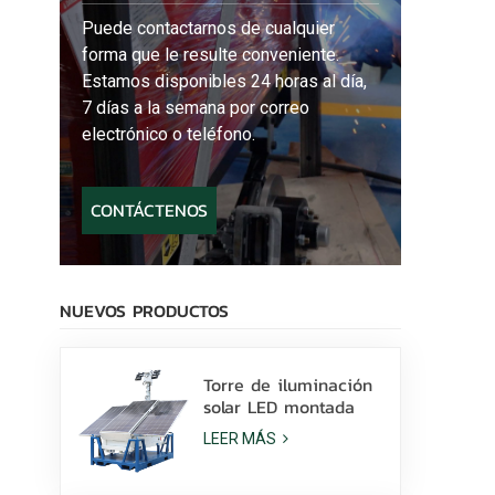
Puede contactarnos de cualquier
forma que le resulte conveniente.
Estamos disponibles 24 horas al día,
7 días a la semana por correo
electrónico o teléfono.
CONTÁCTENOS
NUEVOS PRODUCTOS
Torre de iluminación
solar LED montada
sobre patines con
LEER MÁS
lámparas LED de 400
W y batería de litio a