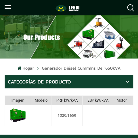
+86
info@lehuipowerfactory.com
059122071372
Hogar
Generador Diésel Cummins De 1650kVA
CATEGORÍAS DE PRODUCTO
Imagen
Modelo
PRP kW/kVA
ESP kW/kVA
Motor
1320/1650