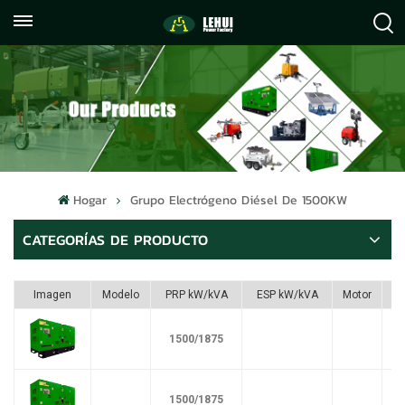
+86
info@lehuipowerfactory.com
059122071372
Hogar
Grupo Electrógeno Diésel De 1500KW
CATEGORÍAS DE PRODUCTO
Imagen
Modelo
PRP kW/kVA
ESP kW/kVA
Motor
1500/1875
1500/1875