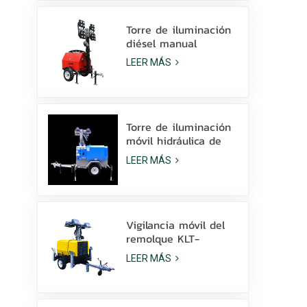
la venta
Torre de iluminación
diésel manual
compacta y
LEER MÁS
económica con 4
lámparas de
halogenuros metálicos
de 1000 W.
Torre de iluminación
móvil hidráulica de
elevación manual de
LEER MÁS
9 m de altura con
LED de halogenuros
metálicos.
Vigilancia móvil del
remolque KLT-
10000V de la torre
LEER MÁS
de luz del mástil de
10 m