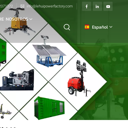
2071372
info@lehuipowerfactory.com
RE NOSOTROS
Español
English
français
Deutsch
italiano
русский
español