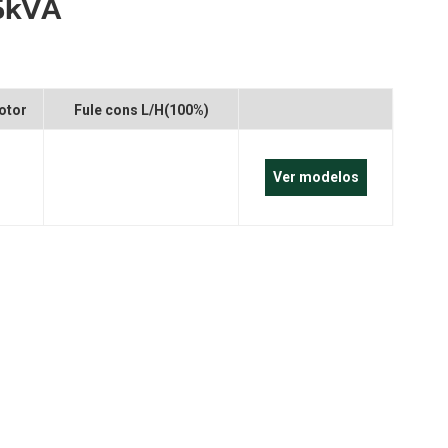
5kVA
português
العربية
Melayu
otor
Fule cons L/H(100%)
Indonesia
Ver modelos