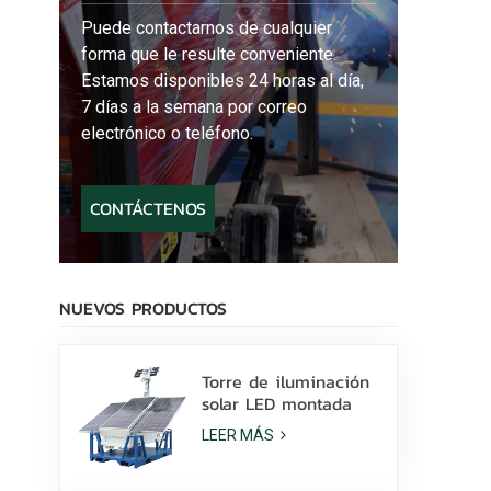
Puede contactarnos de cualquier
forma que le resulte conveniente.
Estamos disponibles 24 horas al día,
7 días a la semana por correo
electrónico o teléfono.
CONTÁCTENOS
NUEVOS PRODUCTOS
Torre de iluminación
solar LED montada
sobre patines con
LEER MÁS
lámparas LED de 400
W y batería de litio a