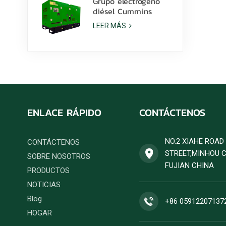
Grupo electrógeno
diésel Cummins
6ZTAA13-G2 de 425
LEER MÁS
kVA para aplicaciones
en climas
polvorientos.
ENLACE RÁPIDO
CONTÁCTENOS
NO.2 XIAHE ROA
CONTÁCTENOS
STREET,MINHOU 
SOBRE NOSOTROS
FUJIAN CHINA
PRODUCTOS
NOTICIAS
Blog
+86 05912207137
HOGAR